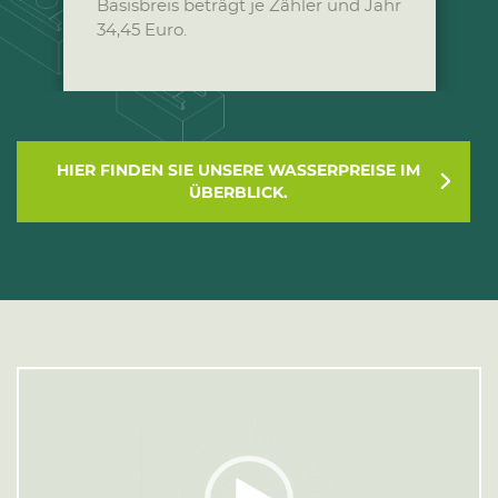
Basisbreis beträgt je Zähler und Jahr
34,45 Euro.
HIER FINDEN SIE UNSERE WASSERPREISE IM
ÜBERBLICK.
Video-
Player