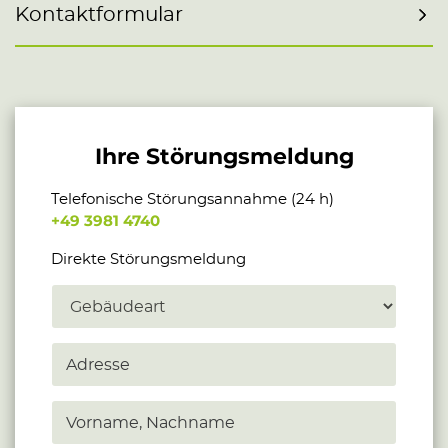
Kontaktformular
Ihre Störungsmeldung
Telefonische Störungsannahme (24 h)
+49 3981 4740
Direkte Störungsmeldung
G
e
b
ä
A
u
d
d
r
e
e
V
a
s
o
r
s
r