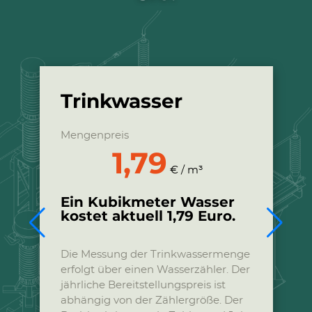
Trinkwasser
Mengenpreis
1,79
€ / m³
Ein Kubikmeter Wasser
kostet aktuell 1,79 Euro.
Die Messung der Trinkwassermenge
erfolgt über einen Wasserzähler. Der
jährliche Bereitstellungspreis ist
abhängig von der Zählergröße. Der